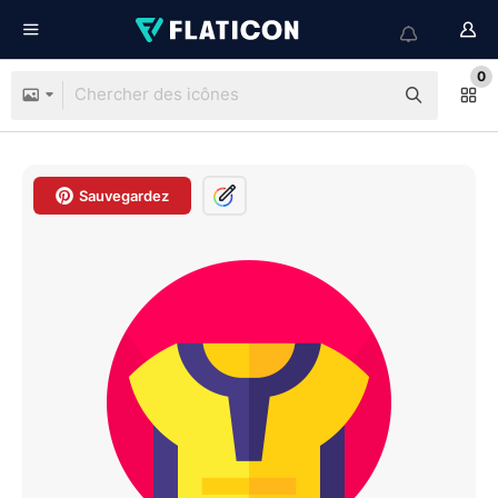
0
Sauvegardez