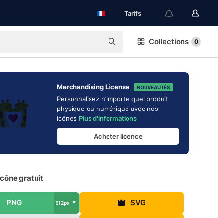
Tarifs
Collections
0
Merchandising License
NOUVEAUTÉS
Personnalisez n’importe quel produit
physique ou numérique avec nos
icônes
Plus d'informations
Acheter licence
Icône gratuit
PNG
SVG
512px