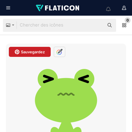
0
Sauvegardez