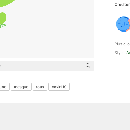
Créditer
Plus d'i
Style:
As
aune
masque
toux
covid 19