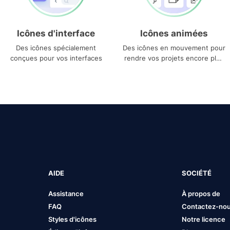
Icônes d'interface
Icônes animées
Des icônes spécialement
Des icônes en mouvement pour
conçues pour vos interfaces
rendre vos projets encore plus
uniques
AIDE
SOCIÉTÉ
Assistance
À propos de
FAQ
Contactez-no
Styles d'icônes
Notre licence