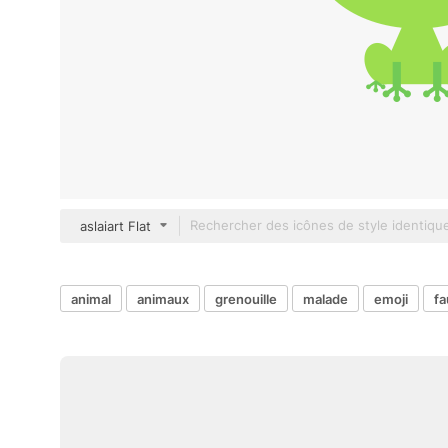
aslaiart Flat
animal
animaux
grenouille
malade
emoji
f