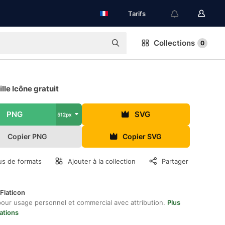
Tarifs
Collections
0
lle Icône gratuit
PNG
SVG
512px
Copier PNG
Copier SVG
us de formats
Ajouter à la collection
Partager
Flaticon
pour usage personnel et commercial avec attribution.
Plus
ations