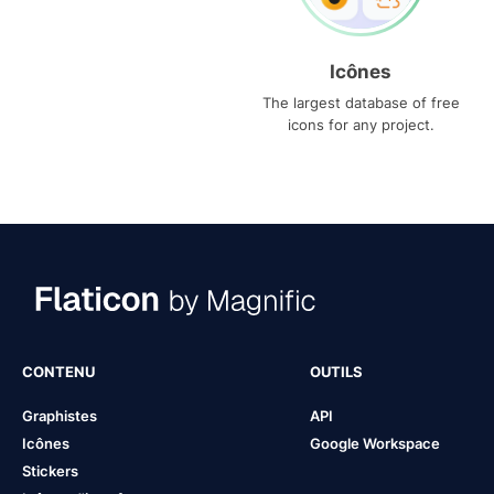
Icônes
The largest database of free
icons for any project.
CONTENU
OUTILS
Graphistes
API
Icônes
Google Workspace
Stickers