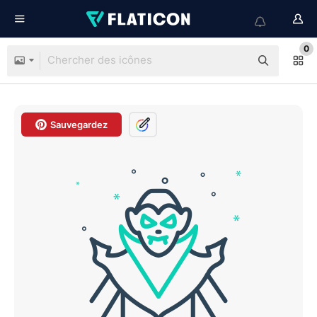
0
Sauvegardez