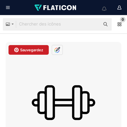
0
Sauvegardez