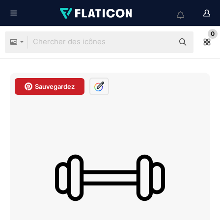
0
Sauvegardez