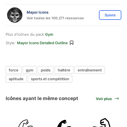
Mayor Icons
Suivre
Voir toutes les 100,271 ressources
Plus d'icônes du pack
Gym
Style:
Mayor Icons Detailed Outline
force
gym
poids
haltère
entraînement
aptitude
sports et compétition
Icônes ayant le même concept
Voir plus