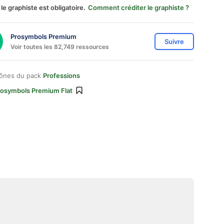
 le graphiste est obligatoire.
Comment créditer le graphiste ?
Prosymbols Premium
Suivre
Voir toutes les 82,749 ressources
cônes du pack
Professions
rosymbols Premium Flat