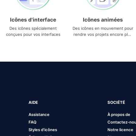
Icônes d'interface
Icônes animées
Des icônes spécialement
Des icônes en mouvement pour
conçues pour vos interfaces
rendre vos projets encore plus
uniques
AIDE
SOCIÉTÉ
Assistance
À propos de
FAQ
Contactez-no
Styles d'icônes
Notre licence