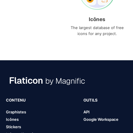
Icônes
The largest database of free
icons for any project.
CONTENU
OUTILS
Graphistes
API
Icônes
Google Workspace
Stickers