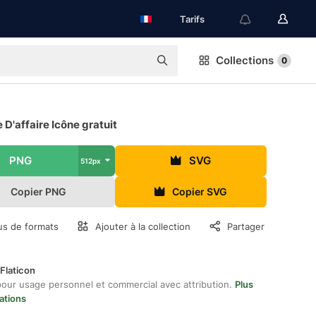
Tarifs
Collections
0
'affaire Icône gratuit
PNG
SVG
512px
Copier PNG
Copier SVG
us de formats
Ajouter à la collection
Partager
Flaticon
pour usage personnel et commercial avec attribution.
Plus
ations