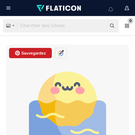
0
Sauvegardez