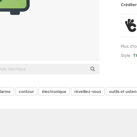
Créditer
Plus d'i
Style:
Th
larme
contour
électronique
réveillez-vous
outils et usten