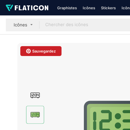
Graphistes
Icônes
Stickers
Icôn
Icônes
Sauvegardez