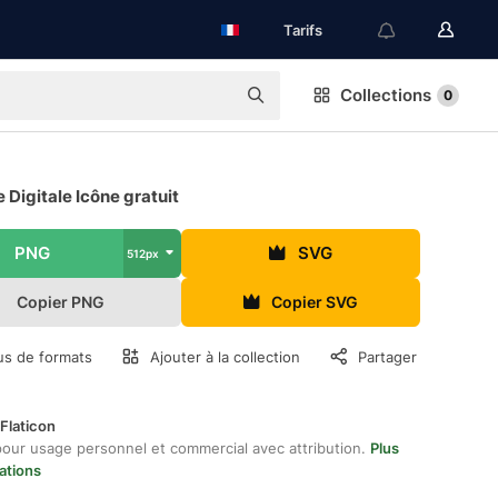
Tarifs
Collections
0
 Digitale Icône gratuit
PNG
SVG
512px
Copier PNG
Copier SVG
us de formats
Ajouter à la collection
Partager
Flaticon
pour usage personnel et commercial avec attribution.
Plus
ations