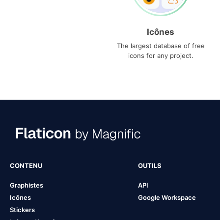
Icônes
The largest database of free
icons for any project.
CONTENU
OUTILS
Graphistes
API
Icônes
Google Workspace
Stickers