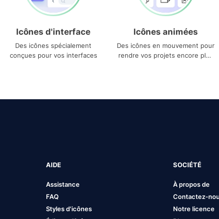
Icônes d'interface
Icônes animées
Des icônes spécialement
Des icônes en mouvement pour
conçues pour vos interfaces
rendre vos projets encore plus
uniques
AIDE
SOCIÉTÉ
Assistance
À propos de
FAQ
Contactez-no
Styles d'icônes
Notre licence