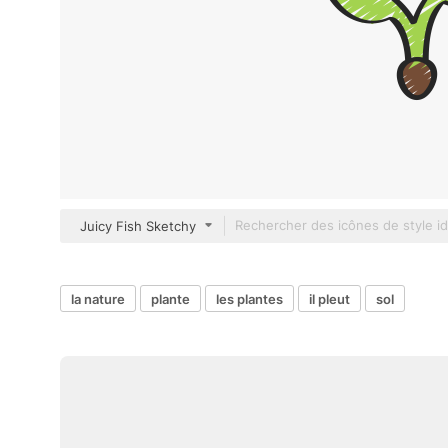
Juicy Fish Sketchy
la nature
plante
les plantes
il pleut
sol