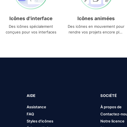
Icônes d'interface
Icônes animées
Des icônes spécialement
Des icônes en mouvement pour
conçues pour vos interfaces
rendre vos projets encore plus
uniques
AIDE
SOCIÉTÉ
Assistance
À propos de
FAQ
Contactez-no
Styles d'icônes
Notre licence