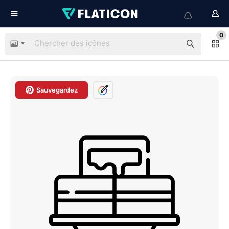
0
Sauvegardez