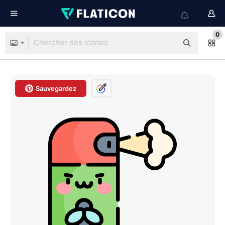
0
Sauvegardez