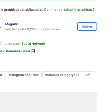
 le graphiste est obligatoire.
Comment créditer le graphiste ?
Magnific
Suivre
Voir toutes les 3,282,856 ressources
cônes du pack
Social Network
asic Rounded Lineal
am
instagram esquissé
marques et logotypes
sm