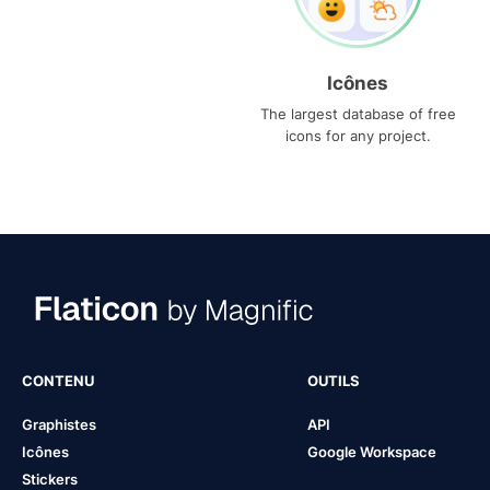
Icônes
The largest database of free
icons for any project.
CONTENU
OUTILS
Graphistes
API
Icônes
Google Workspace
Stickers