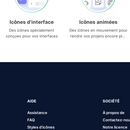
Icônes d'interface
Icônes animées
Des icônes spécialement
Des icônes en mouvement pour
conçues pour vos interfaces
rendre vos projets encore plus
uniques
AIDE
SOCIÉTÉ
Assistance
À propos de
FAQ
Contactez-no
Styles d'icônes
Notre licence