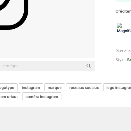
Créditer
Plus d'i
Style:
B
logotype
instagram
marque
réseaux sociaux
logo instagr
ram cricut
caméra instagram