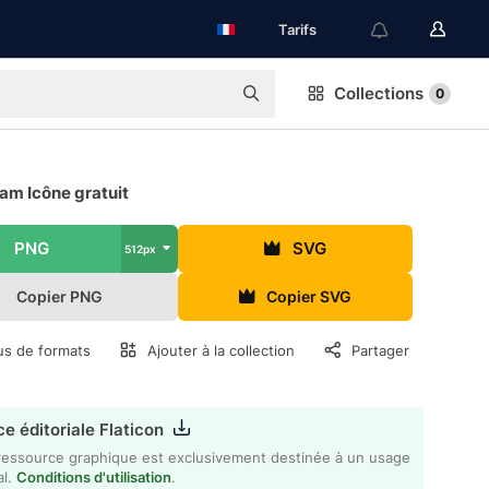
Tarifs
Collections
0
am Icône gratuit
PNG
SVG
512px
Copier PNG
Copier SVG
us de formats
Ajouter à la collection
Partager
e éditoriale Flaticon
ressource graphique est exclusivement destinée à un usage
al.
Conditions d'utilisation
.