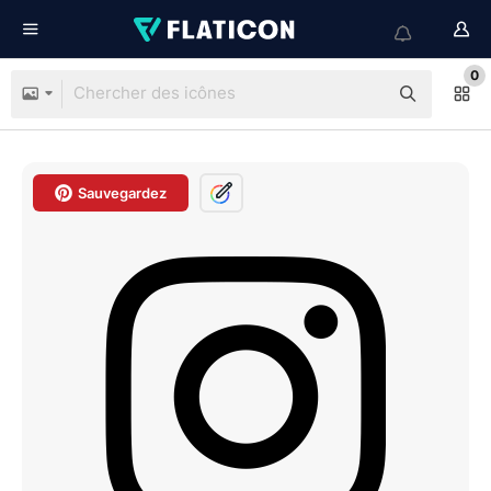
0
Sauvegardez