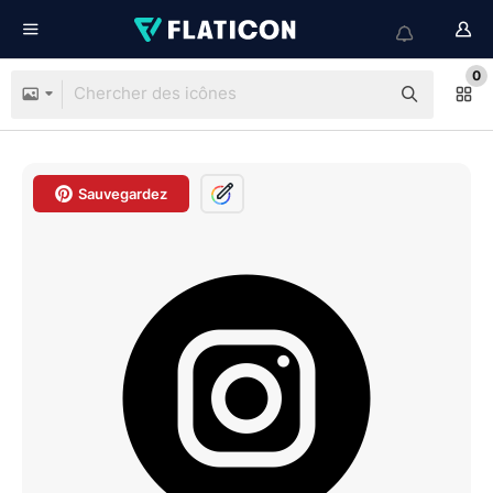
0
Sauvegardez