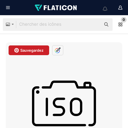
0
Sauvegardez