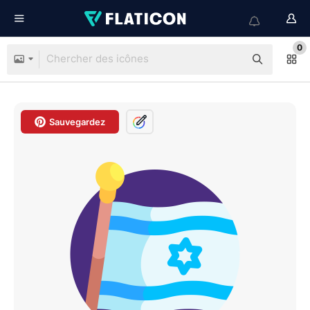
0
Sauvegardez