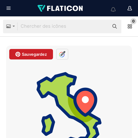
0
Sauvegardez