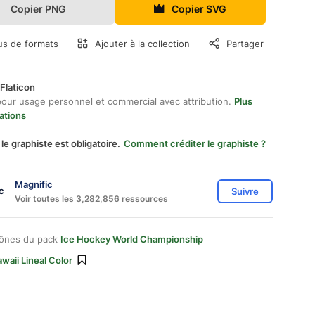
Copier PNG
Copier SVG
us de formats
Ajouter à la collection
Partager
Flaticon
pour usage personnel et commercial avec attribution.
Plus
ations
 le graphiste est obligatoire.
Comment créditer le graphiste ?
Magnific
Suivre
Voir toutes les 3,282,856 ressources
cônes du pack
Ice Hockey World Championship
waii Lineal Color