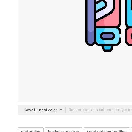
Kawaii Lineal color
protection
hockey sur glace
sports et compétition