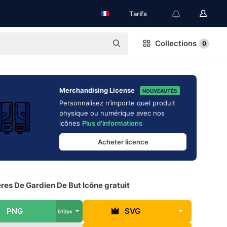
Tarifs
Collections
0
Merchandising License
NOUVEAUTÉS
Personnalisez n’importe quel produit
physique ou numérique avec nos
icônes
Plus d'informations
Acheter licence
es De Gardien De But Icône gratuit
PNG
SVG
512px