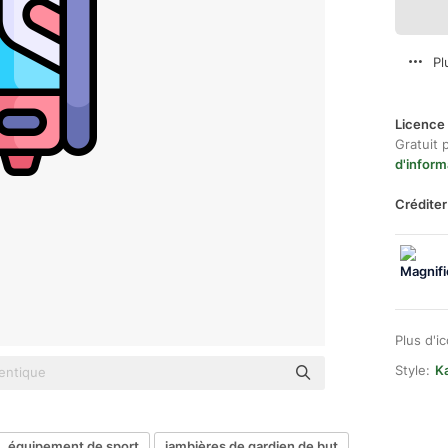
Pl
Licence 
Gratuit 
d'inform
Créditer
Plus d'i
Style:
Ka
équipement de sport
jambières de gardien de but