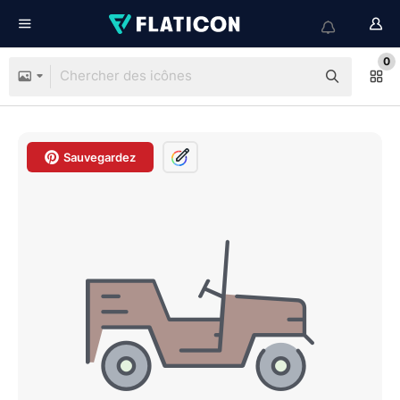
0
Sauvegardez