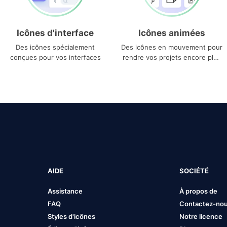
Icônes d'interface
Icônes animées
Des icônes spécialement
Des icônes en mouvement pour
conçues pour vos interfaces
rendre vos projets encore plus
uniques
AIDE
SOCIÉTÉ
Assistance
À propos de
FAQ
Contactez-no
Styles d'icônes
Notre licence