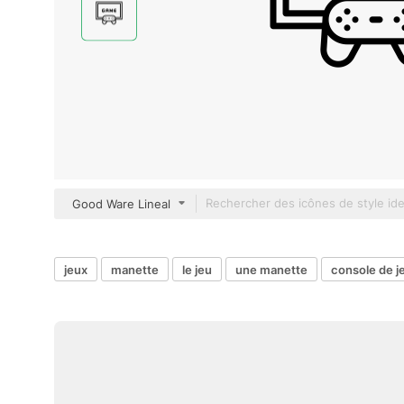
Good Ware Lineal
jeux
manette
le jeu
une manette
console de j