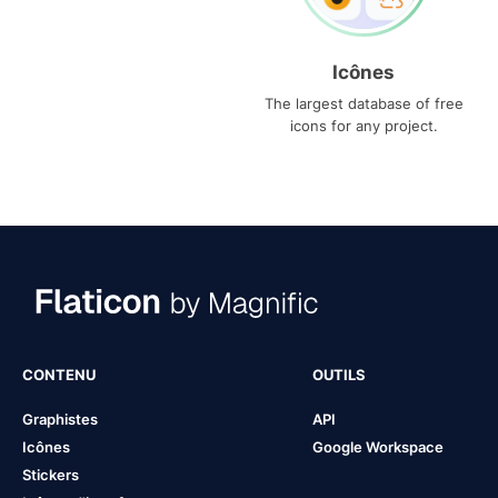
Icônes
The largest database of free
icons for any project.
CONTENU
OUTILS
Graphistes
API
Icônes
Google Workspace
Stickers