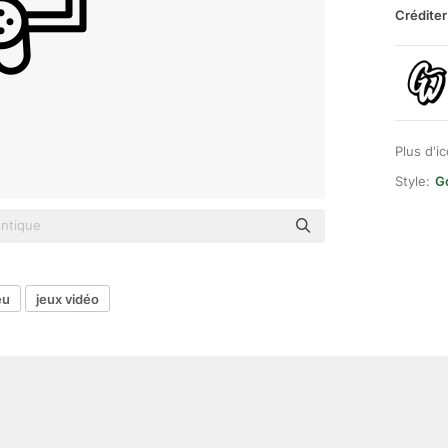
Créditer
Plus d'i
Style:
G
eu
jeux vidéo