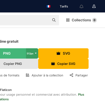
Tarifs
Collections
0
ône gratuit
PNG
SVG
512px
Copier PNG
Copier SVG
us de formats
Ajouter à la collection
Partager
Flaticon
pour usage personnel et commercial avec attribution.
Plus
ations