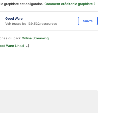
 le graphiste est obligatoire.
Comment créditer le graphiste ?
Good Ware
Suivre
Voir toutes les 139,532 ressources
cônes du pack
Online Streaming
ood Ware Lineal