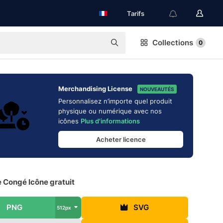
Tarifs
Collections
0
Merchandising License
NOUVEAUTÉS
Personnalisez n’importe quel produit
physique ou numérique avec nos
icônes
Plus d'informations
Acheter licence
 Congé Icône gratuit
PNG
SVG
512px