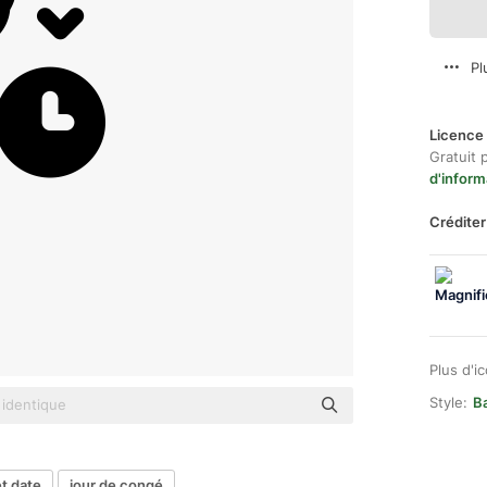
Pl
Licence 
Gratuit 
d'inform
Créditer
Plus d'i
Style:
Ba
t date
jour de congé