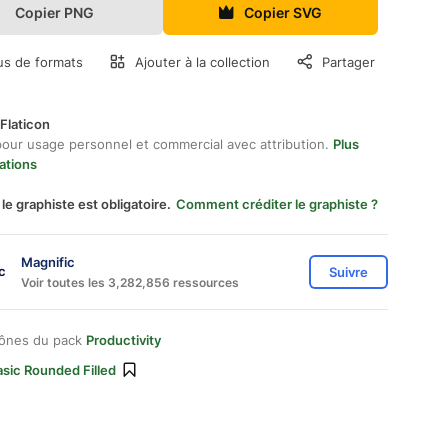
Copier PNG
Copier SVG
us de formats
Ajouter à la collection
Partager
Flaticon
pour usage personnel et commercial avec attribution.
Plus
ations
 le graphiste est obligatoire.
Comment créditer le graphiste ?
Magnific
Suivre
Voir toutes les 3,282,856 ressources
cônes du pack
Productivity
sic Rounded Filled