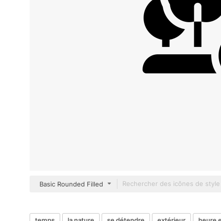
Basic Rounded Filled
temps
la nature
se détendre
extérieur
heure e