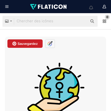
0
Sauvegardez