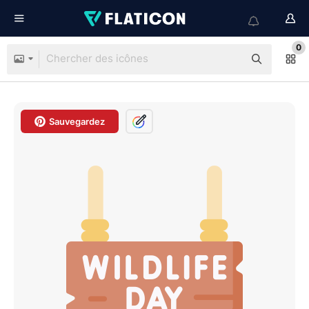
0
Sauvegardez