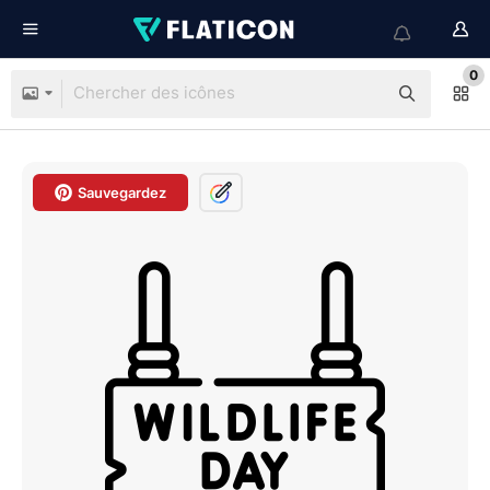
0
Sauvegardez