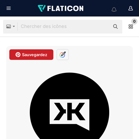
0
Sauvegardez