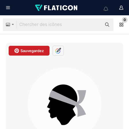
0
Sauvegardez