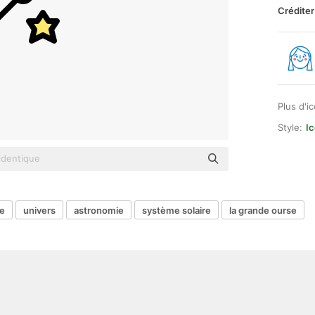
Créditer
Plus d'i
Style:
Ic
e
univers
astronomie
système solaire
la grande ourse