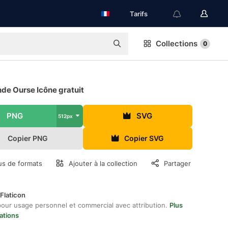
Tarifs
Collections
0
de Ourse Icône gratuit
PNG
SVG
512px
Copier PNG
Copier SVG
us de formats
Ajouter à la collection
Partager
Flaticon
pour usage personnel et commercial avec attribution.
Plus
ations