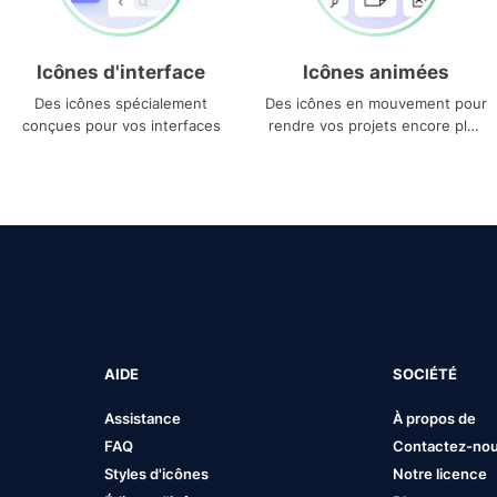
Icônes d'interface
Icônes animées
Des icônes spécialement
Des icônes en mouvement pour
conçues pour vos interfaces
rendre vos projets encore plus
uniques
AIDE
SOCIÉTÉ
Assistance
À propos de
FAQ
Contactez-no
Styles d'icônes
Notre licence