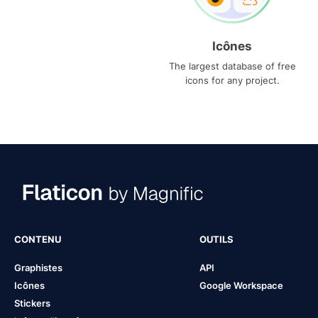
Icônes
The largest database of free
icons for any project.
CONTENU
OUTILS
Graphistes
API
Icônes
Google Workspace
Stickers