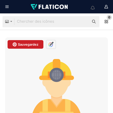
0
Sauvegardez