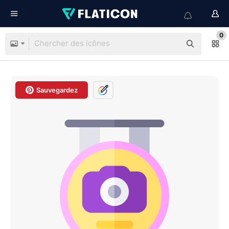
0
Sauvegardez