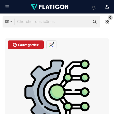
0
Sauvegardez