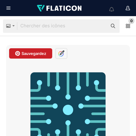
0
Sauvegardez