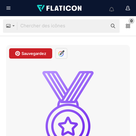
0
Sauvegardez