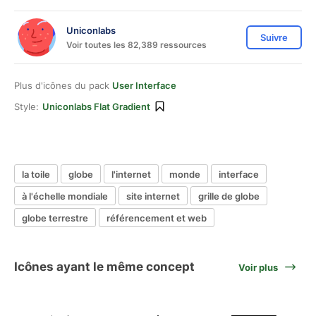
Uniconlabs
Suivre
Voir toutes les 82,389 ressources
Plus d'icônes du pack
User Interface
Style:
Uniconlabs Flat Gradient
la toile
globe
l'internet
monde
interface
à l'échelle mondiale
site internet
grille de globe
globe terrestre
référencement et web
Icônes ayant le même concept
Voir plus