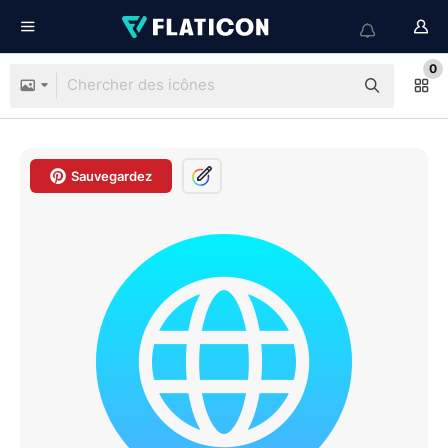
0
Sauvegardez