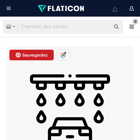
0
Sauvegardez