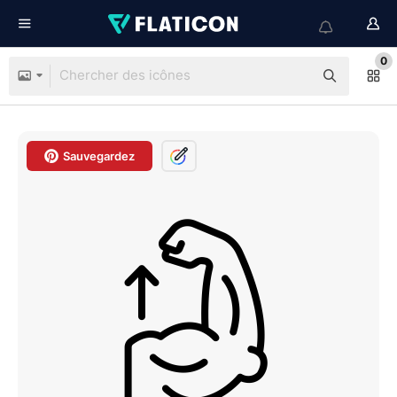
0
Sauvegardez