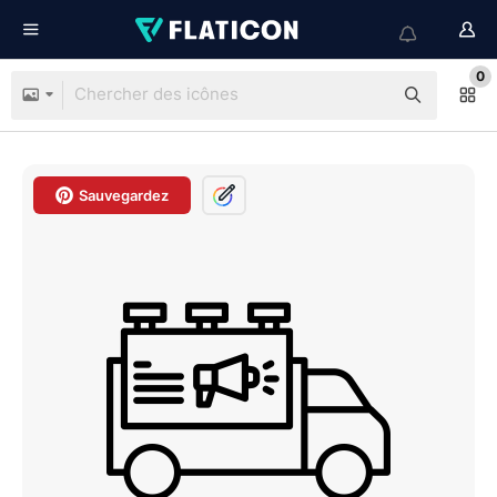
0
Sauvegardez