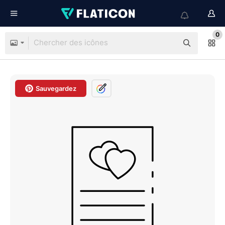
0
Sauvegardez