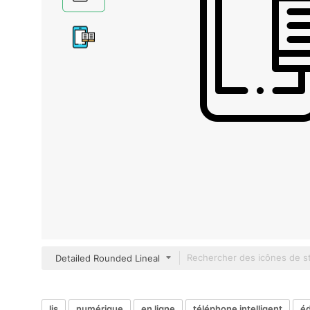
Detailed Rounded Lineal
lis
numérique
en ligne
téléphone intelligent
éd