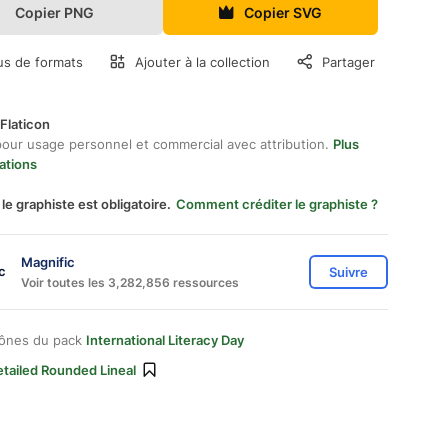
Copier PNG
Copier SVG
us de formats
Ajouter à la collection
Partager
Flaticon
pour usage personnel et commercial avec attribution.
Plus
ations
 le graphiste est obligatoire.
Comment créditer le graphiste ?
Magnific
Suivre
Voir toutes les 3,282,856 ressources
cônes du pack
International Literacy Day
tailed Rounded Lineal