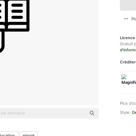
Pl
Licence 
Gratuit 
d'inform
Créditer
Plus d'i
Style:
De
ucation
ebook