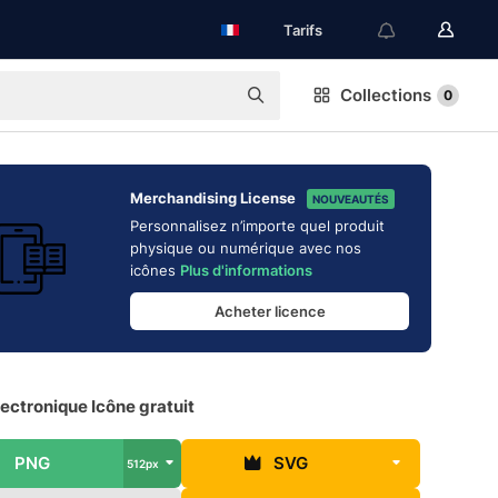
Tarifs
Collections
0
Merchandising License
NOUVEAUTÉS
Personnalisez n’importe quel produit
physique ou numérique avec nos
icônes
Plus d'informations
Acheter licence
lectronique Icône gratuit
PNG
SVG
512px