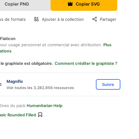
Copier PNG
Copier SVG
us de formats
Ajouter à la collection
Partager
Flaticon
pour usage personnel et commercial avec attribution.
Plus
ations
 le graphiste est obligatoire.
Comment créditer le graphiste ?
Magnific
Suivre
Voir toutes les 3,282,856 ressources
cônes du pack
Humanitarian Help
sic Rounded Filled