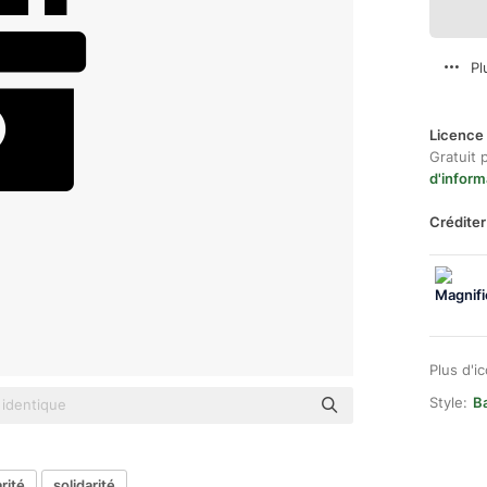
Pl
Licence 
Gratuit 
d'inform
Créditer
Plus d'i
Style:
Ba
rité
solidarité