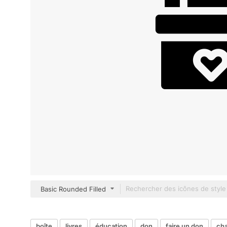
Basic Rounded Filled
boîte
livres
éducation
don
faire un don
cha