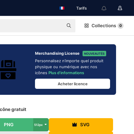
Tarifs
Collections
0
Merchandising License
NOUVEAUTÉS
Personnalisez n’importe quel produit
physique ou numérique avec nos
icônes
Plus d'informations
Acheter licence
Icône gratuit
PNG
SVG
512px