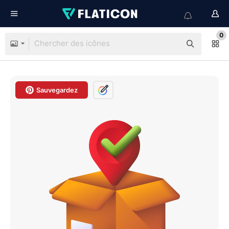
0
Sauvegardez