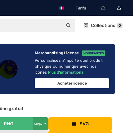
Tarifs
Collections
0
Merchandising License
NOUVEAUTÉS
Personnalisez n’importe quel produit
physique ou numérique avec nos
icônes
Plus d'informations
Acheter licence
ône gratuit
PNG
SVG
512px