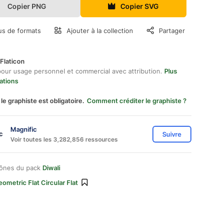
Copier PNG
Copier SVG
us de formats
Ajouter à la collection
Partager
Flaticon
pour usage personnel et commercial avec attribution.
Plus
ations
 le graphiste est obligatoire.
Comment créditer le graphiste ?
Magnific
Suivre
Voir toutes les 3,282,856 ressources
cônes du pack
Diwali
ometric Flat Circular Flat