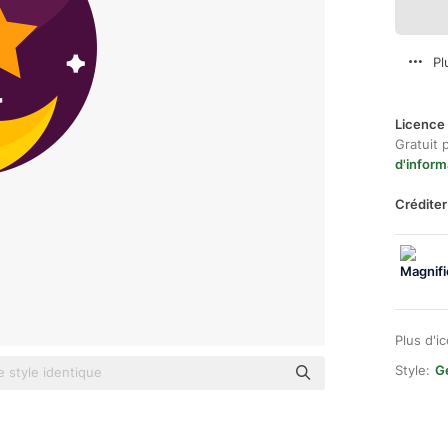
Pl
Licence 
Gratuit 
d'inform
Créditer
Plus d'i
Style:
Ge