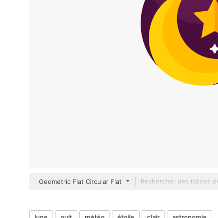
Geometric Flat Circular Flat
lune
nuit
météo
étoile
clair
astronomie