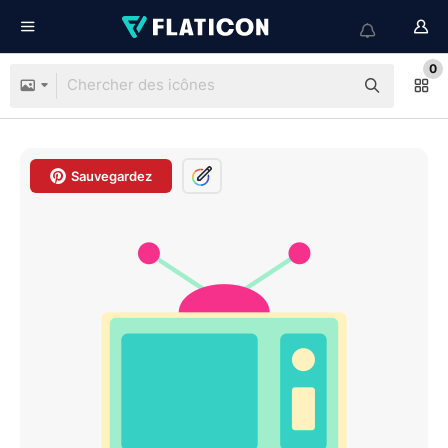
0
Sauvegardez