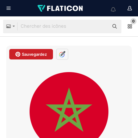
0
Sauvegardez