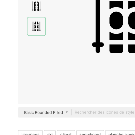
Basic Rounded Filled
vacances
ski
climat
snowboard
planche a nei