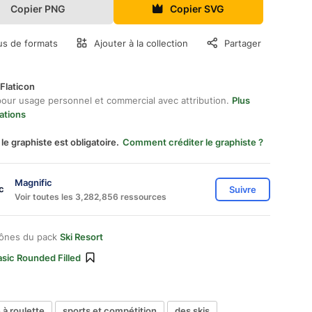
Copier PNG
Copier SVG
us de formats
Ajouter à la collection
Partager
Flaticon
pour usage personnel et commercial avec attribution.
Plus
ations
 le graphiste est obligatoire.
Comment créditer le graphiste ?
Magnific
Suivre
Voir toutes les 3,282,856 ressources
cônes du pack
Ski Resort
sic Rounded Filled
 à roulette
sports et compétition
des skis