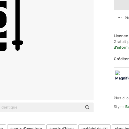
Pl
Licence 
Gratuit 
d'inform
Créditer
Plus d'i
Style:
Ba
ge
sports d'aventure
sports d'hiver
matériel de ski
planche