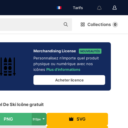
Tarifs
Collections
0
Merchandising License
NOUVEAUTÉS
Personnalisez n’importe quel produit
physique ou numérique avec nos
icônes
Plus d'informations
Acheter licence
l De Ski Icône gratuit
PNG
SVG
512px