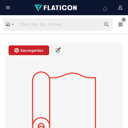
0
Sauvegardez