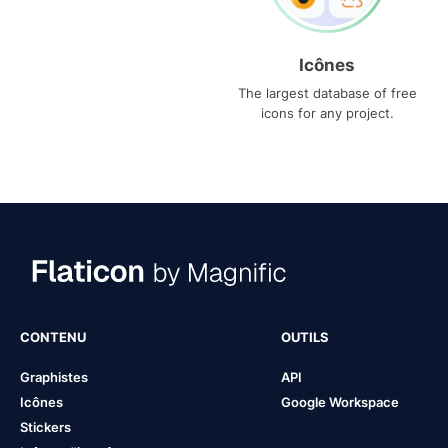
Icônes
The largest database of free
icons for any project.
CONTENU
OUTILS
Graphistes
API
Icônes
Google Workspace
Stickers