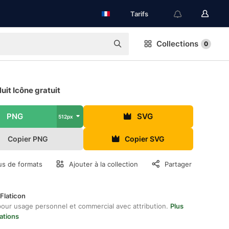
Tarifs
Collections
0
it Icône gratuit
PNG
SVG
512px
Copier PNG
Copier SVG
us de formats
Ajouter à la collection
Partager
Flaticon
pour usage personnel et commercial avec attribution.
Plus
ations