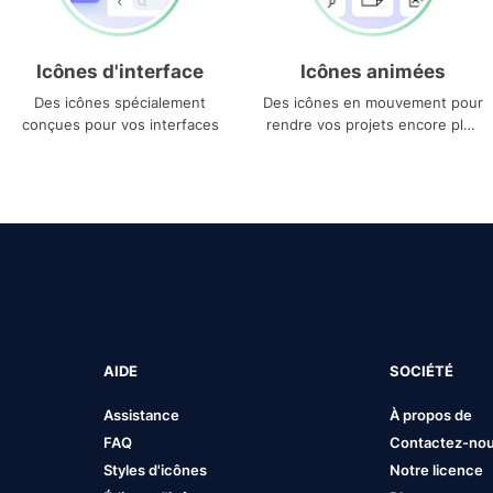
Icônes d'interface
Icônes animées
Des icônes spécialement
Des icônes en mouvement pour
conçues pour vos interfaces
rendre vos projets encore plus
uniques
AIDE
SOCIÉTÉ
Assistance
À propos de
FAQ
Contactez-no
Styles d'icônes
Notre licence