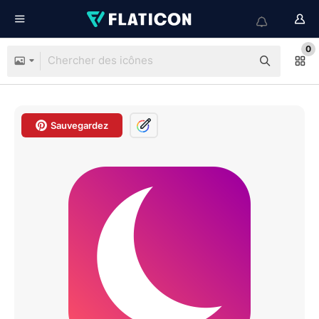
0
Sauvegardez