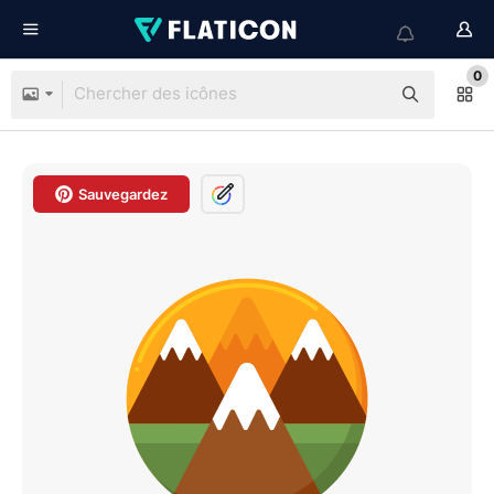
0
Sauvegardez